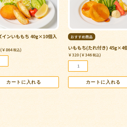
インいももち 40g×10個入
おすすめ商品
いももち(たれ付き) 45g×4
 (￥864
)
税込
￥320 (￥346
)
税込
カートに入れる
カートに入れる
お買い物を続ける
カートへ進む