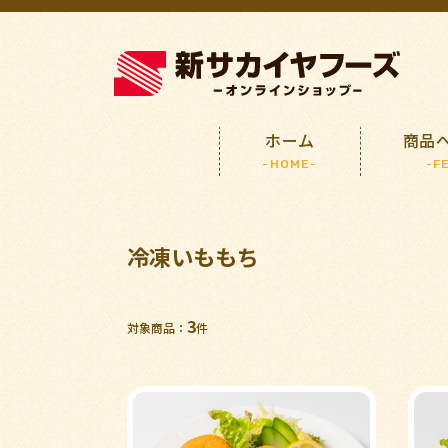
ホーム
商品
-HOME-
-F
冷凍いももち
3
対象商品：
件