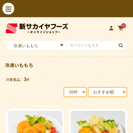
0
冷凍いももち
3
対象商品：
件